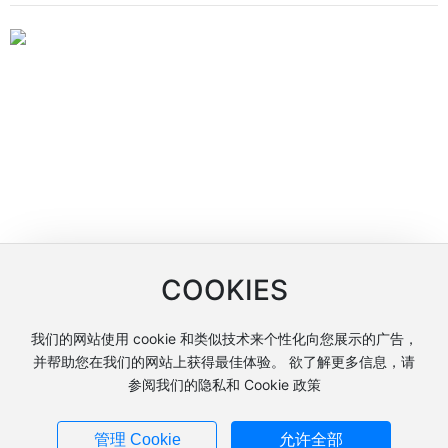
COOKIES
我们的网站使用 cookie 和类似技术来个性化向您展示的广告，
Copyright © 浙江车头制药股份有限公司
并帮助您在我们的网站上获得最佳体验。 欲了解更多信息，请
网站建设：中企动力
台州
参阅我们的隐私和 Cookie 政策
营业执照
浙ICP备14002654号-2
管理 Cookie
允许全部
浙公网安备33102402000567号